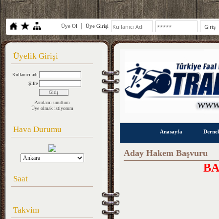
Üye Ol
Üye Girişi
Üyelik Girişi
Kullanıcı adı
Şifre
Parolamı unuttum
Üye olmak istiyorum
Hava Durumu
Anasayfa
Derne
Aday Hakem Başvuru
BA
Saat
Takvim