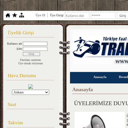
Üye Ol
Üye Girişi
Üyelik Girişi
Kullanıcı adı
Şifre
Parolamı unuttum
Üye olmak istiyorum
Hava Durumu
Anasayfa
Derne
Anasayfa
ÜYELERİMİZE DUY
Saat
Takvim
d