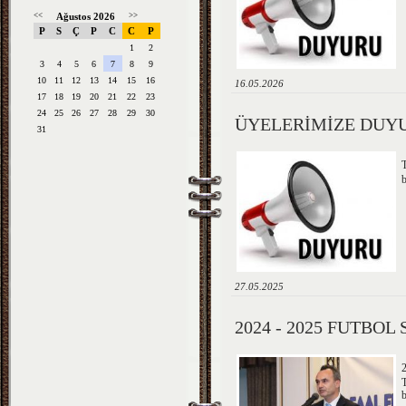
<<
Ağustos 2026
>>
P
S
Ç
P
C
C
P
1
2
3
4
5
6
7
8
9
10
11
12
13
14
15
16
16.05.2026
17
18
19
20
21
22
23
24
25
26
27
28
29
30
ÜYELERİMİZE DUY
31
b
27.05.2025
2024 - 2025 FUTBOL
T
b